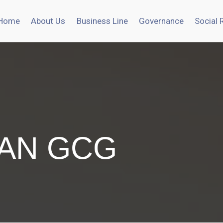
Home
About Us
Business Line
Governance
Social 
AN GCG