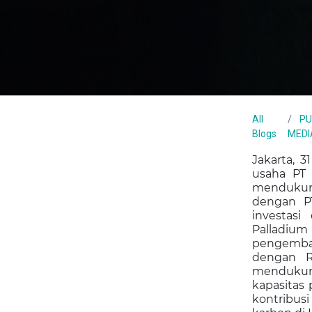
All
P
Blogs
MEDI
Jakarta, 
usaha
PT 
mendukung
dengan PT
investas
Palladium
pengemban
dengan R
mendukun
kapasitas
kontribus