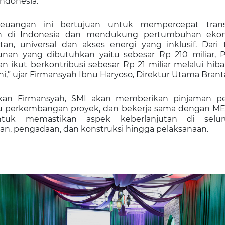
Indonesia.
uangan ini bertujuan untuk mempercepat transi
an
di Indonesia dan mendukung pertumbuhan eko
utan, universal dan akses energi yang inklusif
.
Dari 
an yang dibutuhkan yaitu sebesar Rp 210 miliar, 
an ikut berkontribusi sebesar Rp 21 miliar melalui hi
i,” ujar
Firmansyah Ibnu Haryoso, Direktur Utama Branta
hkan
Firmansyah
, SMI akan memberikan pinjaman pe
perkembangan proyek, dan bekerja sama dengan M
uk memastikan aspek keberlanjutan di selu
an, pengadaan, dan konstruksi hingga pelaksanaan.