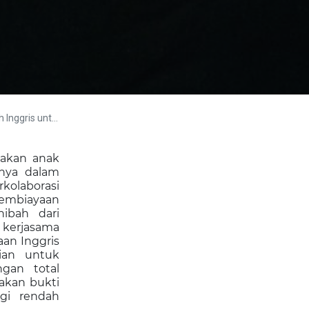
Kembangkan EBT
akan anak
nya dalam
kolaborasi
pembiayaan
ibah dari
kerjasa
ma
an Inggris
ian untuk
gan total
akan bukti
gi rendah