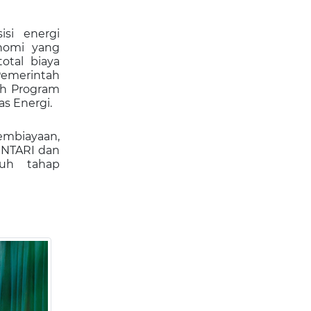
si energi
nomi yang
total biaya
Pemerintah
bah Program
s Energi.
mbiayaan,
ENTARI dan
ruh tahap