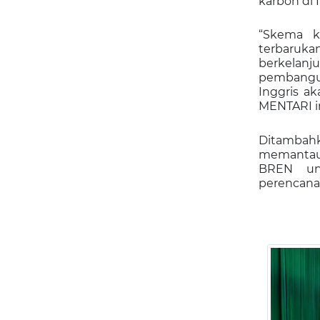
karbon di 
“
Skema ke
terbaruk
berkelanj
pembangun
Inggris ak
MENTARI in
Ditamba
memantau 
BREN unt
perencana