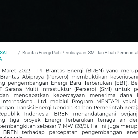
USAT
Brantas Energi Raih Pembiayaan SMI dan Hibah Pemerintah Inggris untuk 
A
31 Maret 2023 -
PT Brantas Energi (BREN)
yang merup
Brantas Abipraya (Persero)
membuktikan keseriusan
 pengembangan Energi Baru Terbarukan (EBT). Ber
 Sarana Multi Infrastuktur (Persero) (SMI) untuk 
i dan mendapatkan kepercayaan menerima dana h
 Internasional, Ltd. melalui Program MENTARI yakni 
gan Transisi Energi Rendah Karbon Pemerintah Keraja
epublik Indonesia. BREN menandatangani perjanj
g tiga proyek Energi Terbarukan tenaga air den
 pembangkitan sebesar 7 MW (28/3). Hal ini juga merup
i
BREN
terhadap percepatan pengembangan ener