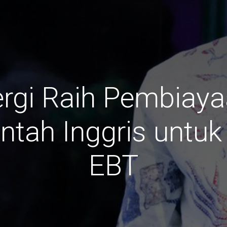
ergi Raih Pembiay
ntah Inggris unt
EBT