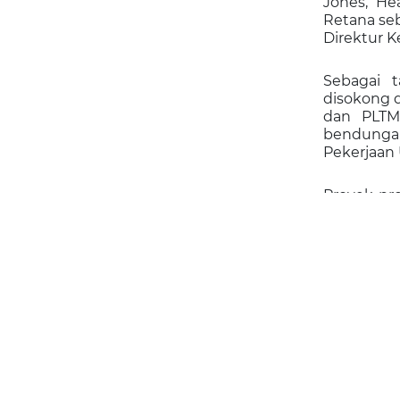
Jones, He
Retana seb
Direktur K
Sebagai t
disokong d
dan PLTM
bendungan 
Pekerjaan
Proyek-pr
listrik d
waduk di 
untuk da
lingkungan
Firmansya
Energi Te
adalah me
(BMN) sep
Bendunga
Pemerinta