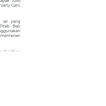
apak Julio
iarty Gani,
a air yang
tab - Bali;
nggunakan
Kementerian
nghasilkan
nya jumlah
at mungkin
ak kepada
 berbasis
ksanaannya
lik Negara
andanduri,
Kerjasama
UPR.