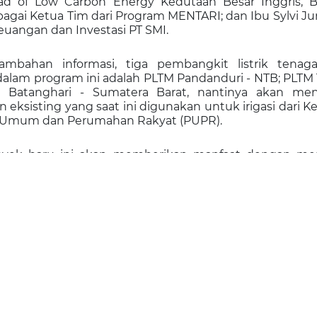
ad of Low Carbon Energy Kedutaan Besar Inggris, B
agai Ketua Tim dari Program MENTARI; dan Ibu Sylvi Jun
euangan dan Investasi PT SMI.
ambahan informasi, tiga pembangkit listrik tenag
alam program ini adalah PLTM Pandanduri - NTB; PLTM Ti
 Batanghari - Sumatera Barat, nantinya akan me
eksisting yang saat ini digunakan untuk irigasi dari 
 Umum dan Perumahan Rakyat (PUPR).
oyek baru ini akan memberikan manfaat dengan me
ari kelebihan debit air yang mengalir. Dengan banyak
seluruh Indonesia, pengaplikasian teknologi ini sang
pat direplikasi tanpa harus memberikan damp
 dan sosial.
h
juga menambahkan bahwa potensi pembangkit yang
rbarukan sangat besar di Indonesia, salah satu pela
lalui pemanfaatan bendungan eksisting Barang Mi
erti yang dilakukan oleh BREN pada Bendungan P
n Titab dan Bendungan Batanghari melalui skema 
h dengan Badan Usaha (KPBU) dengan Kementerian P